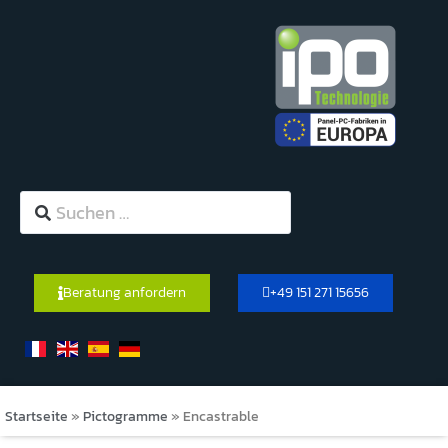
Beratung anfordern
+49 151 271 15656
Startseite
»
Pictogramme
»
Encastrable