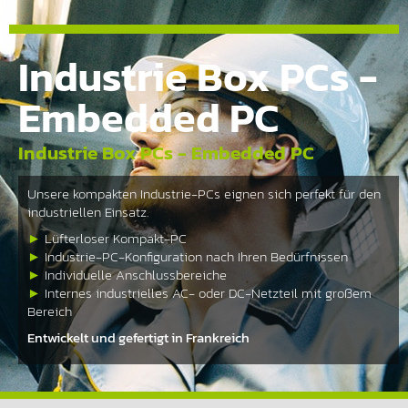
Industrie Box PCs -
Embedded PC
Industrie Box PCs - Embedded PC
Unsere kompakten Industrie-PCs eignen sich perfekt für den
industriellen Einsatz.
►
Lüfterloser Kompakt-PC
►
Industrie-PC-Konfiguration nach Ihren Bedürfnissen
►
Individuelle Anschlussbereiche
►
Internes industrielles AC- oder DC-Netzteil mit großem
Bereich
Entwickelt und gefertigt in Frankreich