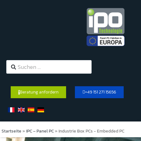
Beratung anfordern
+49 151 271 15656
Startseite
»
IPC – Panel PC
»
Industrie Box PCs - Embedded PC