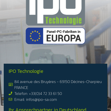
Industriemonitoren, Embedded-PCs und Rack-montierbaren
Lösungen, die vollständig an Ihre Anforderungen angepasst
werden können: Konnektivität, Gehäuse, IP-Schutz, AC/DC-
Stromversorgung, Softwarekompatibilität usw. Unsere Produkte
erfüllen die Standards und Umgebungen der Verteidigungs-,
Eisenbahn-, Pharma-, Lebensmittel-, Industrie- und mobilen
Embedded-Branche.
Entdecken
IPO Technologie
84 avenue des Bruyères - 69150 Décines-Charpieu
FRANCE
Telefon: +33(0)4 72 33 61 50
Email: infos@ipo-sa.com
Ihr Ansprechpartner in Deutschland