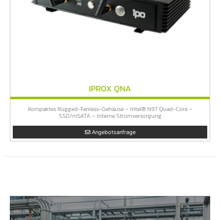
IPROX QNA
Kompaktes Rugged-Fanless-Gehäuse – Intel® N97 Quad-Core –
SSD/mSATA – Interne Stromversorgung
Angebotsanfrage