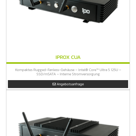
IPROX CUA
Kompaktes Rugged-Fanless-Gehäuse – lntel® Core™ Ultra 5 125U –
SSD/mSATA – Interne Stromversorgung
Angebotsanfrage