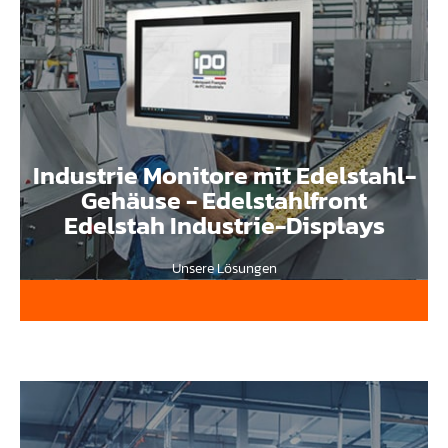
Industrie Monitore mit Edelstahl-
Gehäuse - Edelstahlfront
Edelstah Industrie-Displays
Unsere Lösungen
Gehärteter industrieller Touchscreen für anspruchsvolle
Umgebungen IPO Technologie bietet gehärtete industrielle
Touchscreens aus Edelstahl 316L für die Lebensmittelindustrie,
Chemie-Pharma und Schwerindustrie an. Erhältlich als Gehäuse-
oder Einbauversion, bieten diese industriellen Touch-Monitore
Schutzarten IP65, IP66 und IP69 für maximalen Schutz gegen