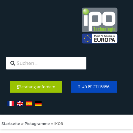
Beratung anfordern
+49 151 271 15656
Startseite
»
Pictogramme
»
IK08