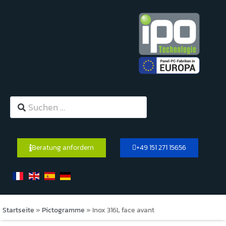
Beratung anfordern
+49 151 271 15656
Startseite
»
Pictogramme
»
Inox 316L face avant