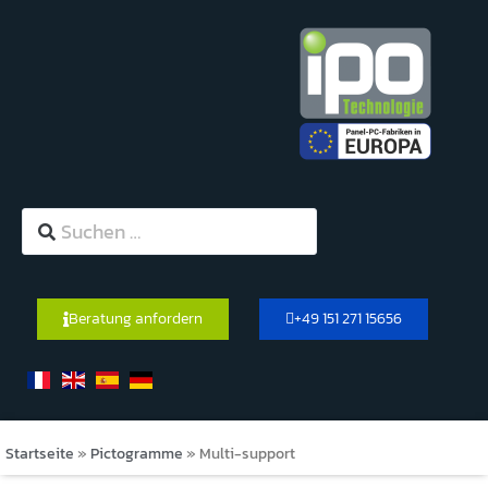
Beratung anfordern
+49 151 271 15656
Startseite
»
Pictogramme
»
Multi-support