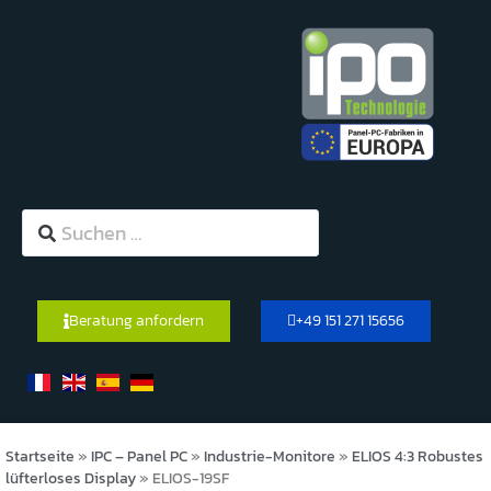
Beratung anfordern
+49 151 271 15656
Startseite
»
IPC – Panel PC
»
Industrie-Monitore
»
ELIOS 4:3 Robustes
lüfterloses Display
»
ELIOS-19SF