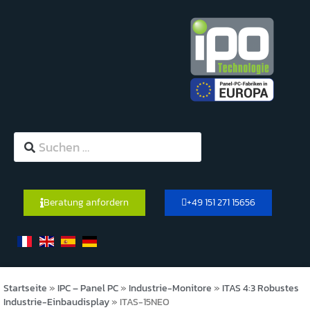
Beratung anfordern
+49 151 271 15656
Startseite
»
IPC – Panel PC
»
Industrie-Monitore
»
ITAS 4:3 Robustes
Industrie-Einbaudisplay
»
ITAS-15NEO