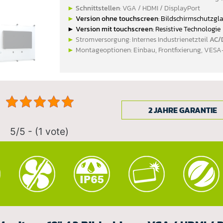
►
Schnittstellen
: VGA / HDMI / DisplayPort
►
Version ohne touchscreen
: Bildschirmschutzgl
►
Version mit touchscreen
: Resistive Technologie
►
Stromversorgung: Internes Industrienetzteil
AC/
►
Montageoptionen: Einbau, Frontfixierung, VES
2 JAHRE GARANTIE
5/5 - (1 vote)