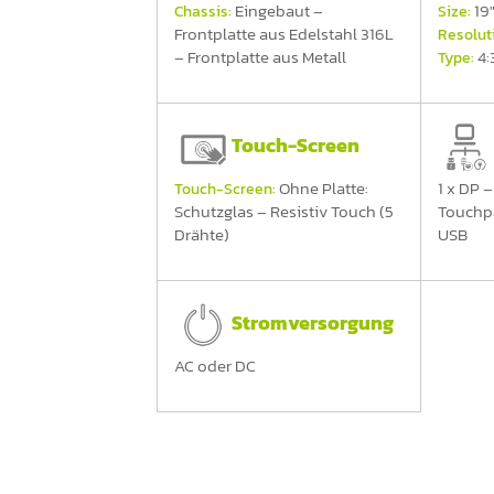
Eingebaut –
19
Chassis:
Size:
Frontplatte aus Edelstahl 316L
Resolut
– Frontplatte aus Metall
4:
Type:
Touch-Screen
Ohne Platte:
1 x DP –
Touch-Screen:
Schutzglas – Resistiv Touch (5
Touchpa
Drähte)
USB
Stromversorgung
AC oder DC