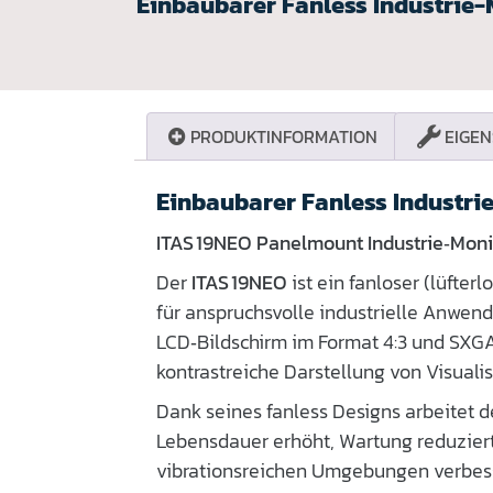
Einbaubarer Fanless Industrie-M
PRODUKTINFORMATION
EIGEN
Einbaubarer Fanless Industri
ITAS 19NEO Panelmount Industrie‑Moni
Der
ITAS 19NEO
ist ein fanloser (lüfter
für anspruchsvolle industrielle Anwen
LCD‑Bildschirm im Format 4:3 und SXGA‑
kontrastreiche Darstellung von Visual
Dank seines fanless Designs arbeitet 
Lebensdauer erhöht, Wartung reduziert 
vibrationsreichen Umgebungen verbesser