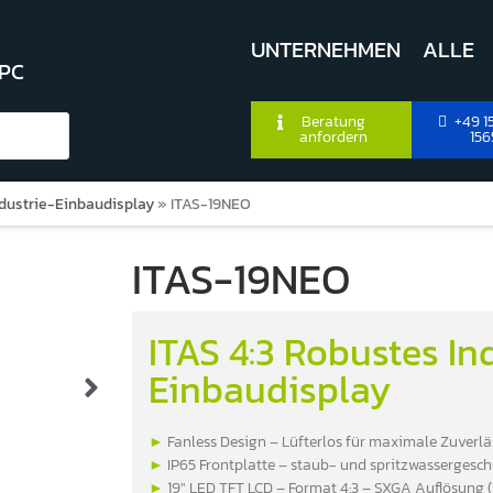
UNTERNEHMEN
ALLE
 PC
Beratung
+49 15
anfordern
156
ndustrie-Einbaudisplay
»
ITAS-19NEO
ITAS-19NEO
ITAS 4:3 Robustes In
Einbaudisplay
►
Fanless Design – Lüfterlos für maximale Zuverlä
►
IP65 Frontplatte – staub- und spritzwassergesch
►
19″ LED TFT LCD – Format 4:3 – SXGA Auflösung 