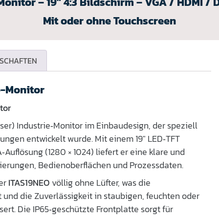
onitor – 19″ 4:3 Bildschirm – VGA / HDMI / 
Mit oder ohne Touchscreen
SCHAFTEN
e-Monitor
tor
loser) Industrie‑Monitor im Einbaudesign, der speziell
dungen entwickelt wurde. Mit einem 19″ LED‑TFT
Auflösung (1280 × 1024) liefert er eine klare und
isierungen, Bedienoberflächen und Prozessdaten.
der
ITAS19NEO
völlig ohne Lüfter, was die
und die Zuverlässigkeit in staubigen, feuchten oder
t. Die IP65‑geschützte Frontplatte sorgt für