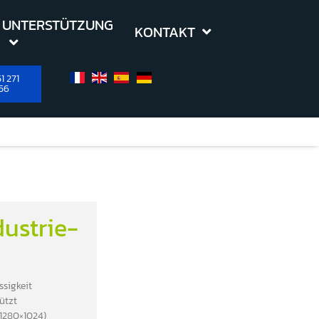
UNTERSTÜTZUNG
KONTAKT
1 271
56
dustrie-
ssigkeit
ützt
(1280×1024)