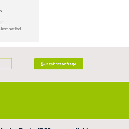
as
DC
A-kompatibel
Angebotsanfrage