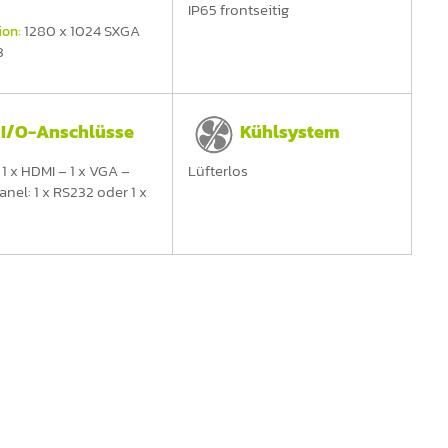
"
IP65 frontseitig
1280 x 1024 SXGA
ion:
3
I/O-Anschlüsse
Kühlsystem
 1 x HDMI – 1 x VGA –
Lüfterlos
nel: 1 x RS232 oder 1 x