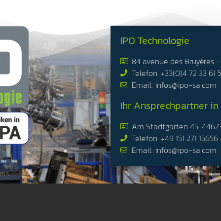
IPO Technologie
84 avenue des Bruyères 
Telefon: +33(0)4 72 33 61 
Email: infos@ipo-sa.com
Ihr Ansprechpartner in
Am Stadtgarten 45, 4462
Telefon: +49 151 271 15656
Email: infos@ipo-sa.com