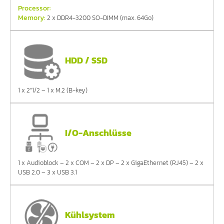
Processor:
Memory:
2 x DDR4-3200 SO-DIMM (max. 64Go)
HDD / SSD
1 x 2"1/2 – 1 x M.2 (B-key)
I/O-Anschlüsse
1 x Audioblock – 2 x COM – 2 x DP – 2 x GigaEthernet (RJ45) – 2 x
USB 2.0 – 3 x USB 3.1
Kühlsystem