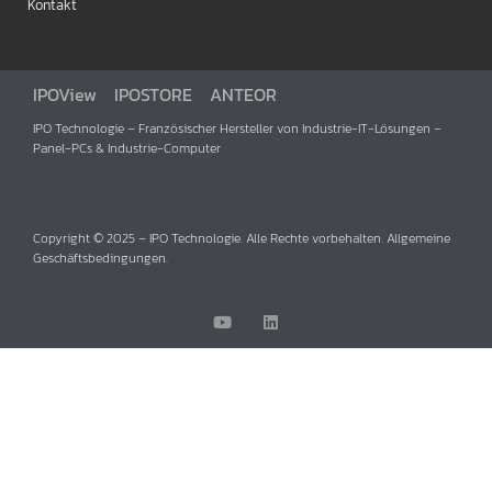
Kontakt
IPOView
IPOSTORE
ANTEOR
IPO Technologie – Französischer Hersteller von Industrie-IT-Lösungen –
Panel-PCs & Industrie-Computer
Copyright © 2025 – IPO Technologie. Alle Rechte vorbehalten. Allgemeine
Geschäftsbedingungen.