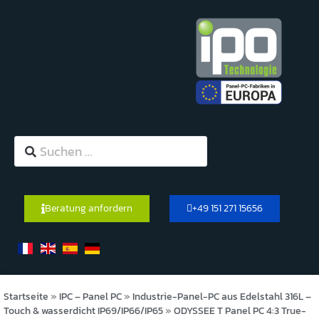
Beratung anfordern
+49 151 271 15656
Startseite
»
IPC – Panel PC
»
Industrie-Panel-PC aus Edelstahl 316L –
Touch & wasserdicht IP69/IP66/IP65
»
ODYSSEE T Panel PC 4:3 True-