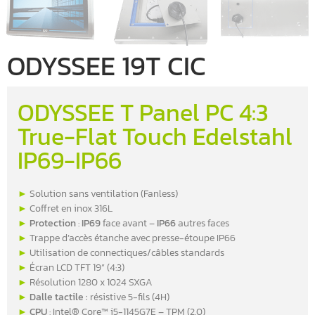
ODYSSEE 19T CIC
ODYSSEE T Panel PC 4:3
True-Flat Touch Edelstahl
IP69-IP66
►
Solution sans ventilation (Fanless)
►
Coffret en inox 316L
►
Protection
:
IP69
face avant –
IP66
autres faces
►
Trappe d’accès étanche avec presse-étoupe IP66
►
Utilisation de connectiques/câbles standards
►
Écran LCD TFT 19” (4:3)
►
Résolution 1280 x 1024 SXGA
►
Dalle tactile :
résistive 5-fils (4H)
►
CPU
: Intel® Core™ i5-1145G7E – TPM (2.0)