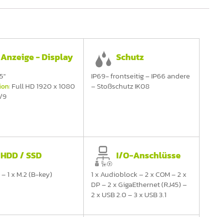
Anzeige - Display
Schutz
5"
IP69- frontseitig – IP66 andere
Full HD 1920 x 1080
– Stoßschutz IK08
ion:
/9
HDD / SSD
I/O-Anschlüsse
2 – 1 x M.2 (B-key)
1 x Audioblock – 2 x COM – 2 x
DP – 2 x GigaEthernet (RJ45) –
2 x USB 2.0 – 3 x USB 3.1