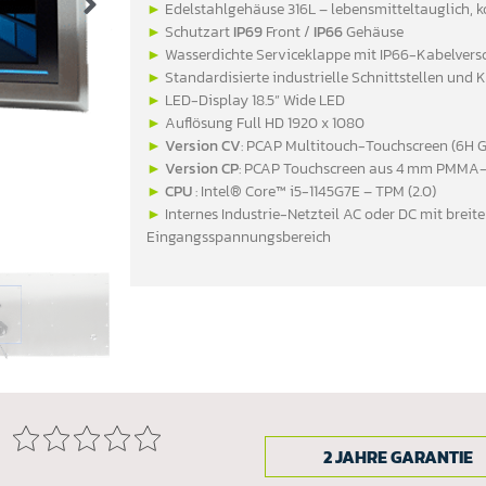
►
Edelstahlgehäuse 316L – lebensmitteltauglich, 
►
Schutzart
IP69
Front /
IP66
Gehäuse
►
Wasserdichte Serviceklappe mit IP66-Kabelver
►
Standardisierte industrielle Schnittstellen und 
►
LED-Display 18.5” Wide LED
►
Auflösung Full HD 1920 x 1080
►
Version CV
: PCAP Multitouch-Touchscreen (6H G
►
Version CP
: PCAP Touchscreen aus 4 mm PMMA-K
►
CPU
: Intel® Core™ i5-1145G7E – TPM (2.0)
►
Internes Industrie-Netzteil AC oder DC mit breit
Eingangsspannungsbereich
2 JAHRE GARANTIE