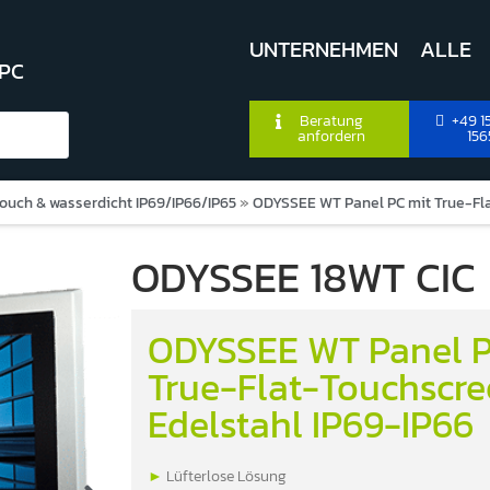
UNTERNEHMEN
ALLE
 PC
Beratung
+49 15
anfordern
156
Touch & wasserdicht IP69/IP66/IP65
»
ODYSSEE WT Panel PC mit True-Fla
ODYSSEE 18WT CIC
ODYSSEE WT Panel P
True-Flat-Touchscre
Edelstahl IP69-IP66
►
Lüfterlose Lösung