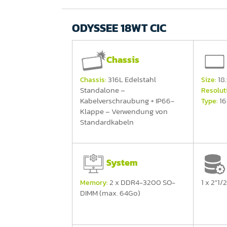
ODYSSEE 18WT CIC
Chassis
316L Edelstahl
18.
Chassis:
Size:
Standalone –
Resolut
Kabelverschraubung + IP66-
16
Type:
Klappe – Verwendung von
Standardkabeln
System
2 x DDR4-3200 SO-
1 x 2"1/
Memory:
DIMM (max. 64Go)