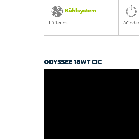
Kühlsystem
Lüfterlos
AC ode
ODYSSEE 18WT CIC