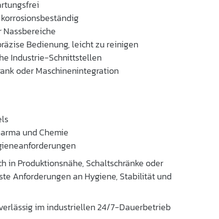
artungsfrei
 korrosionsbeständig
ür Nassbereiche
präzise Bedienung, leicht zu reinigen
he Industrie-Schnittstellen
rank oder Maschinenintegration
ls
 Pharma und Chemie
gieneanforderungen
ach in Produktionsnähe, Schaltschränke oder
ste Anforderungen an Hygiene, Stabilität und
erlässig im industriellen 24/7-Dauerbetrieb