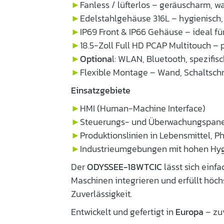
►
Fanless / lüfterlos – geräuscharm, w
►
Edelstahlgehäuse 316L – hygienisch,
►
IP69 Front & IP66 Gehäuse – ideal f
►
18.5-Zoll Full HD PCAP Multitouch – 
►
Optiona
l: WLAN, Bluetooth, spezifisc
►
Flexible Montage – Wand, Schaltsch
Einsatzgebiete
►
HMI (Human-Machine Interface)
►
Steuerungs- und Überwachungspane
►
Produktionslinien in Lebensmittel,
►
Industrieumgebungen mit hohen Hy
Der
ODYSSEE-18WTCIC
lässt sich einf
Maschinen integrieren und erfüllt höch
Zuverlässigkeit.
Entwickelt und gefertigt in
Europa
– zuv