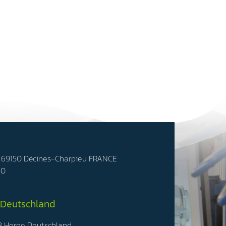
- 69150 Décines-Charpieu FRANCE
50
 Deutschland
3 Herne Deutschland