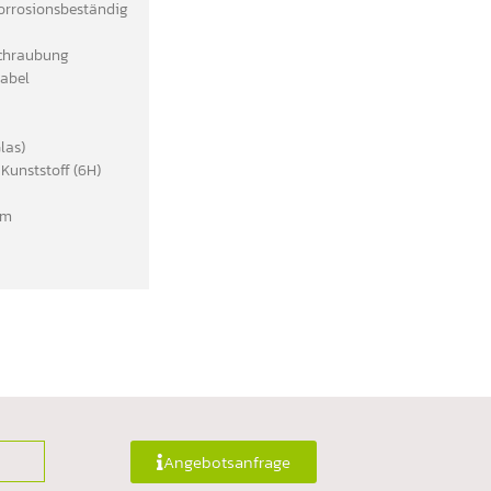
korrosionsbeständig
schraubung
Kabel
las)
unststoff (6H)
em
Angebotsanfrage