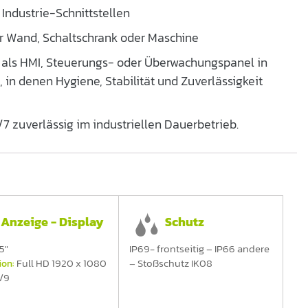
 Industrie-Schnittstellen
r Wand, Schaltschrank oder Maschine
t als HMI, Steuerungs- oder Überwachungspanel in
in denen Hygiene, Stabilität und Zuverlässigkeit
7 zuverlässig im industriellen Dauerbetrieb.
Anzeige - Display
Schutz
5"
IP69- frontseitig – IP66 andere
Full HD 1920 x 1080
– Stoßschutz IK08
ion:
/9