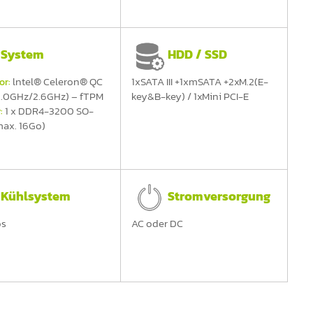
System
HDD / SSD
lntel® Celeron® QC
1xSATA III +1xmSATA +2xM.2(E-
or:
2.0GHz/2.6GHz) – fTPM
key&B-key) / 1xMini PCI-E
1 x DDR4-3200 SO-
:
ax. 16Go)
Kühlsystem
Stromversorgung
os
AC oder DC