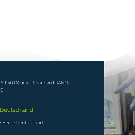
- 69150 Décines-Charpieu FRANCE
50
 Deutschland
3 Herne Deutschland