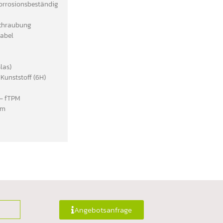
korrosionsbeständig
schraubung
Kabel
las)
unststoff (6H)
 – fTPM
em
Angebotsanfrage