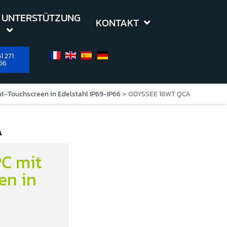
UNTERSTÜTZUNG
KONTAKT
1 271
56
t-Touchscreen in Edelstahl IP69-IP66
»
ODYSSEE 18WT QCA
A
C mit
en in