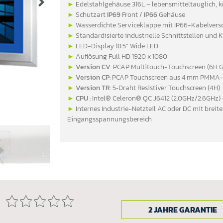
►
Edelstahlgehäuse 316L – lebensmitteltauglich, 
►
Schutzart
IP69
Front /
IP66
Gehäuse
►
Wasserdichte Serviceklappe mit IP66-Kabelver
►
Standardisierte industrielle Schnittstellen und 
►
LED-Display 18.5” Wide LED
►
Auflösung Full HD 1920 x 1080
►
Version CV
: PCAP Multitouch-Touchscreen (6H G
►
Version CP
: PCAP Touchscreen aus 4 mm PMMA-K
►
Version TR
: 5‑Draht Resistiver Touchscreen (4H)
►
CPU
: Intel® Celeron® QC J6412 (2.0GHz/2.6GHz)
►
Internes Industrie-Netzteil AC oder DC mit breit
Eingangsspannungsbereich
2 JAHRE GARANTIE