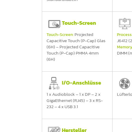
Touch-Screen
Projected
Touch-Screen:
Process
Capacitive Touch (P-Cap) Glas
J6412 (
(6H) – Projected Capacitive
Memory
Touch (P-Cap) PMMA 4mm
DIMM (m
(6H)
I/O-Anschlüsse
1 x Audioblock – 1 x DP – 2 x
Lüfterl
GigaEthernet (RJ45) – 3 x RS-
232 – 4 x USB 3.1
Hersteller