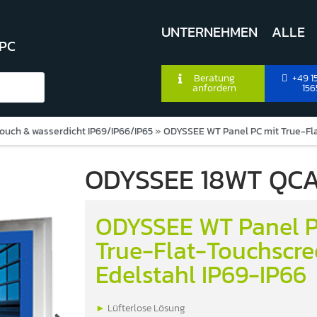
UNTERNEHMEN
ALLE
 PC
Beratung
+49 15
anfordern
156
Touch & wasserdicht IP69/IP66/IP65
»
ODYSSEE WT Panel PC mit True-Fla
ODYSSEE 18WT QC
ODYSSEE WT Panel P
True-Flat-Touchscre
Edelstahl IP69-IP66
►
Lüfterlose Lösung