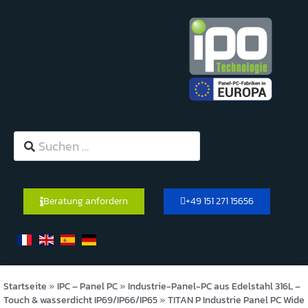
Beratung anfordern
+49 151 271 15656
Startseite
»
IPC – Panel PC
»
Industrie-Panel-PC aus Edelstahl 316L –
Touch & wasserdicht IP69/IP66/IP65
»
TITAN P Industrie Panel PC Wide