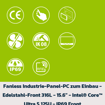
Fanless Industrie-Panel-PC zum Einbau -
Edelstahl-Front 316L - 15.6" - Intel® Core™
Ultra 5 125U - IP69 Front