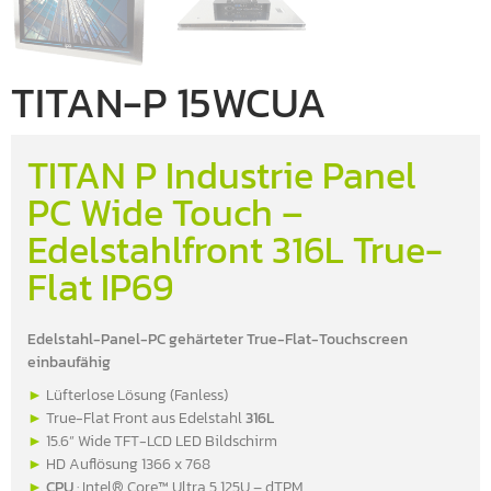
TITAN-P 15WCUA
TITAN P Industrie Panel
PC Wide Touch –
Edelstahlfront 316L True-
Flat IP69
Edelstahl-Panel-PC gehärteter True-Flat-Touchscreen
einbaufähig
►
Lüfterlose Lösung (Fanless)
►
True-Flat Front aus Edelstahl
316L
►
15.6” Wide TFT-LCD LED Bildschirm
►
HD Auflösung 1366 x 768
►
CPU
: Intel® Core™ Ultra 5 125U – dTPM