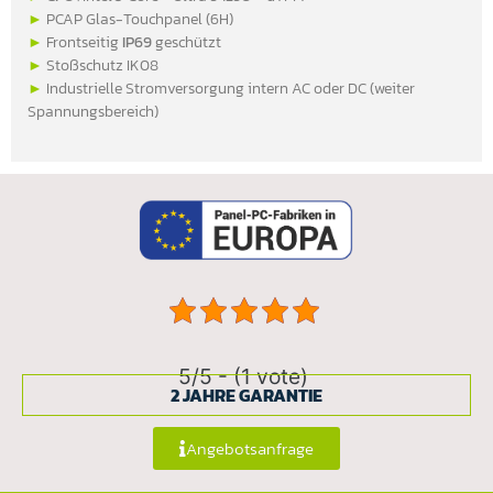
►
PCAP Glas-Touchpanel (6H)
►
Frontseitig
IP69
geschützt
►
Stoßschutz IK08
►
Industrielle Stromversorgung intern AC oder DC (weiter
Spannungsbereich)
5/5 - (1 vote)
2 JAHRE GARANTIE
Angebotsanfrage