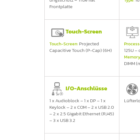
ungsschutz – True flat
16
Type:
Frontplatte
Touch-Screen
Projected
Touch-Screen:
Process
Capacitive Touch (P-Cap) (6H)
125U –
Memory
DIMM (
I/O-Anschlüsse
1 x Audioblock – 1 x DP – 1 x
Lüfterl
Keylock – 2 x COM – 2 x USB 2.0
– 2 x 2.5 Gigabit Ethernet (RJ45)
– 3 x USB 3.2