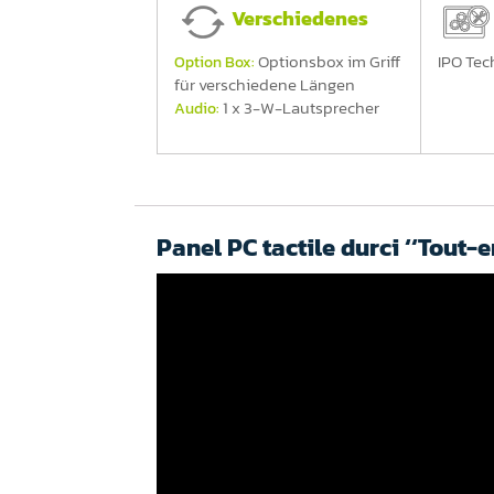
Verschiedenes
Optionsbox im Griff
IPO Tec
Option Box:
für verschiedene Längen
1 x 3-W-Lautsprecher
Audio:
Panel PC tactile durci ‘‘Tout-