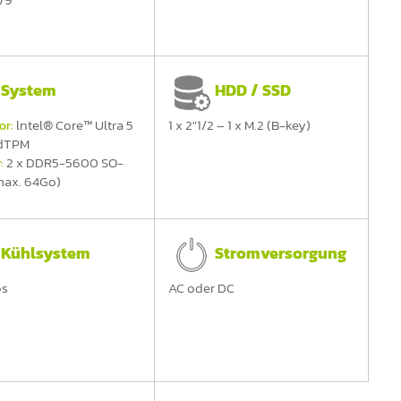
/9
System
HDD / SSD
lntel® Core™ Ultra 5
1 x 2"1/2 – 1 x M.2 (B-key)
or:
 dTPM
2 x DDR5-5600 SO-
:
max. 64Go)
Kühlsystem
Stromversorgung
os
AC oder DC