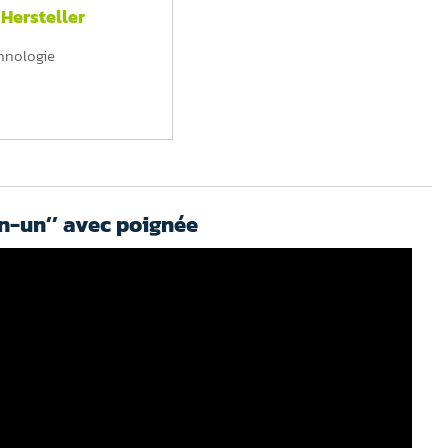
Hersteller
hnologie
en-un’’ avec poignée