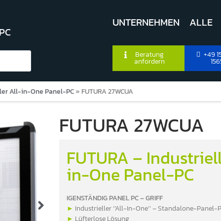
UNTERNEHMEN
ALLE
 PC
Beratung
+49 15
anfordern
156
ler All-in-One Panel-PC
»
FUTURA 27WCUA
FUTURA 27WCUA
FUTURA – Industriell
in-One Panel-PC
IGENSTÄNDIG PANEL PC – GRIFF
►
Industrieller ‘’All-In-One’’ – Standalone-Panel-
►
Lüfterlose Lösung