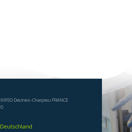
- 69150 Décines-Charpieu FRANCE
50
 Deutschland