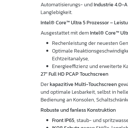
Automatisierungs- und
Industrie 4.0
Langlebigkeit.
Intel® Core™ Ultra 5 Prozessor – Leistu
Ausgestattet mit dem
Intel® Core™ Ult
Rechenleistung der neuesten Gen
Optimale Reaktionsgeschwindigkeit
Echtzeitanalyse,
Energieeffizienz und erweiterte Ka
27″ Full HD PCAP Touchscreen
Der
kapazitive Multi-Touchscreen
gewä
und optimale Lesbarkeit, selbst in he
Bedienung an Konsolen, Schaltschränk
Robuste und fanless Konstruktion
Front IP65
, staub- und spritzwass
IK08 Schutz
gegen Stöße, langle