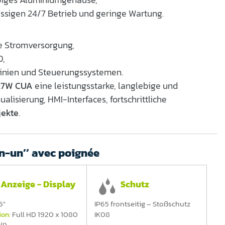
ässigen 24/7 Betrieb und geringe Wartung.
e Stromversorgung,
0,
linien und Steuerungssystemen.
27W CUA
eine leistungsstarke, langlebige und
ualisierung, HMI-Interfaces, fortschrittliche
jekte
.
en-un’’ avec poignée
Anzeige - Display
Schutz
5"
IP65 frontseitig – Stoßschutz
Full HD 1920 x 1080
IK08
ion: