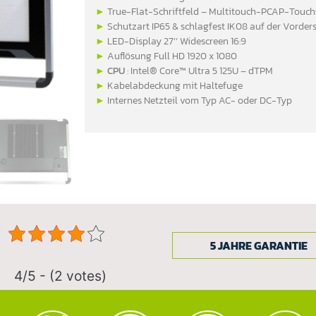
►
True-Flat-Schriftfeld – Multitouch-PCAP-Touch
►
Schutzart IP65 & schlagfest IK08 auf der Vorders
►
LED-Display 27’’ Widescreen 16:9
►
Auflösung Full HD 1920 x 1080
►
CPU
: Intel® Core™ Ultra 5 125U – dTPM
►
Kabelabdeckung mit Haltefuge
►
Internes Netzteil vom Typ AC- oder DC-Typ
5 JAHRE GARANTIE
4/5 - (2 votes)