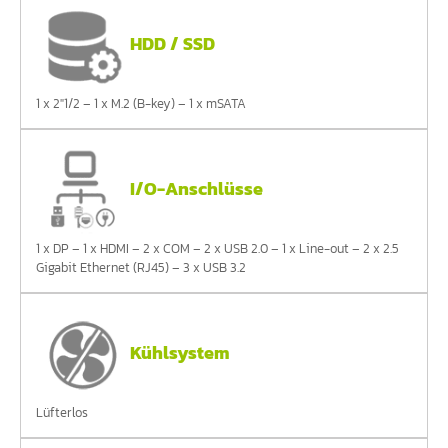
HDD / SSD
1 x 2"1/2 – 1 x M.2 (B-key) – 1 x mSATA
I/O-Anschlüsse
1 x DP – 1 x HDMI – 2 x COM – 2 x USB 2.0 – 1 x Line-out – 2 x 2.5
Gigabit Ethernet (RJ45) – 3 x USB 3.2
Kühlsystem
Lüfterlos