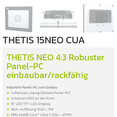
THETIS 15NEO CUA
THETIS NEO 4:3 Robuster
Panel-PC
einbaubar/rackfähig
Industrie Panel-PC zum Einbau
►
Lüfterlose Lösung (Fanless Panel-PC)
►
Schutzart IP65 an der Front
►
15″ LED TFT-LCD-Display
►
XGA-Auflösung 1024 × 768
►
CPU
: Intel® Core™ Ultra 5 125U – dTPM