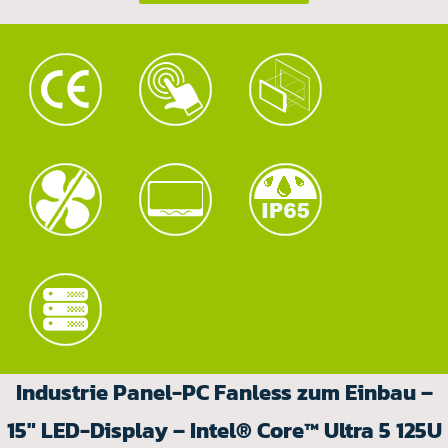
Industrie Panel-PC Fanless zum Einbau –
15" LED-Display – Intel® Core™ Ultra 5 125U