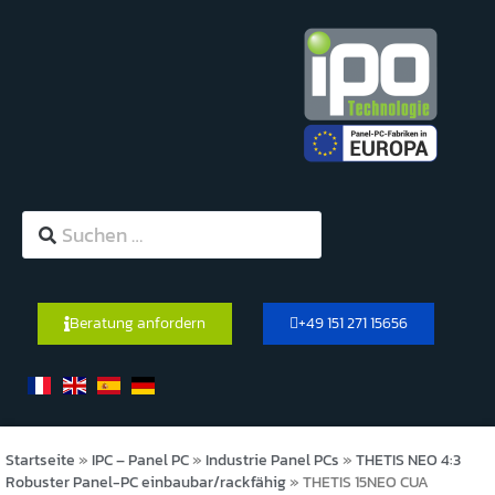
Beratung anfordern
+49 151 271 15656
Startseite
»
IPC – Panel PC
»
Industrie Panel PCs
»
THETIS NEO 4:3
Robuster Panel-PC einbaubar/rackfähig
»
THETIS 15NEO CUA