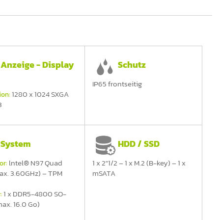
Anzeige - Display
Schutz
"
IP65 frontseitig
1280 x 1024 SXGA
ion:
3
System
HDD / SSD
lntel® N97 Quad
1 x 2"1/2 – 1 x M.2 (B-key) – 1 x
or:
ax. 3.60GHz) – TPM
mSATA
1 x DDR5-4800 SO-
:
ax. 16.0 Go)