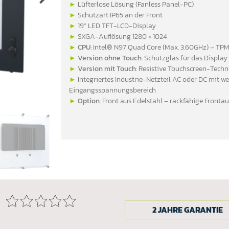
►
Lüfterlose Lösung (Fanless Panel-PC)
►
Schutzart IP65 an der Front
►
19″ LED TFT-LCD-Display
►
SXGA-Auflösung 1280 × 1024
►
CPU
: Intel® N97 Quad Core (Max. 3.60GHz) – TPM 
►
Version ohne Touch
: Schutzglas für das Display
►
Version mit Touch
: Resistive Touchscreen-Techn
►
Integriertes Industrie-Netzteil AC oder DC mit w
Eingangsspannungsbereich
►
Option
: Front aus Edelstahl – rackfähige Front
2 JAHRE GARANTIE