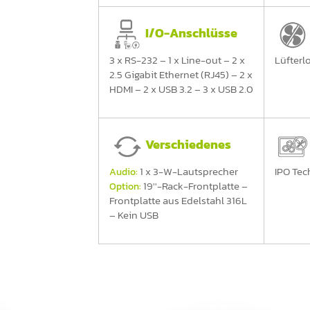
I/O-Anschlüsse
3 x RS-232 – 1 x Line-out – 2 x
Lüfterl
2.5 Gigabit Ethernet (RJ45) – 2 x
HDMI – 2 x USB 3.2 – 3 x USB 2.0
Verschiedenes
1 x 3-W-Lautsprecher
IPO Tec
Audio:
19''-Rack-Frontplatte –
Option:
Frontplatte aus Edelstahl 316L
– Kein USB