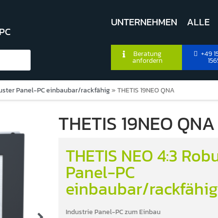
UNTERNEHMEN
ALLE
 PC
Beratung
+49 15
anfordern
156
uster Panel-PC einbaubar/rackfähig
»
THETIS 19NEO QNA
THETIS 19NEO QNA
THETIS NEO 4:3 Robu
Panel-PC
einbaubar/rackfähig
Industrie Panel-PC zum Einbau