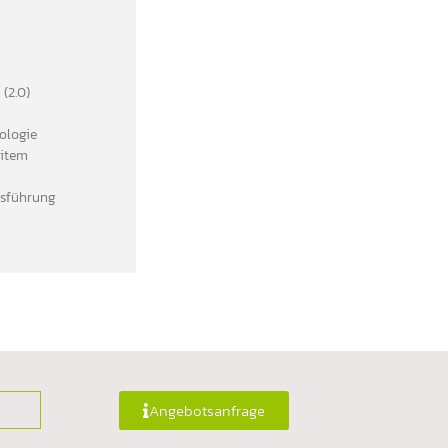
(2.0)
ologie
eitem
ausführung
Angebotsanfrage