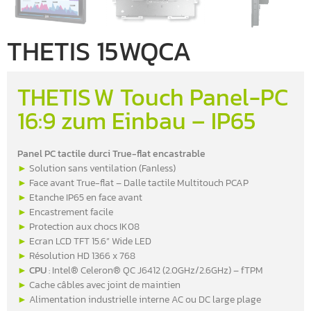
THETIS 15WQCA
THETIS W Touch Panel-PC
16:9 zum Einbau – IP65
Panel PC tactile durci True-flat encastrable
►
Solution sans ventilation (Fanless)
►
Face avant True-flat – Dalle tactile Multitouch PCAP
►
Etanche IP65 en face avant
►
Encastrement facile
►
Protection aux chocs IK08
►
Ecran LCD TFT 15.6” Wide LED
►
Résolution HD 1366 x 768
►
CPU
: Intel® Celeron® QC J6412 (2.0GHz/2.6GHz) – fTPM
►
Cache câbles avec joint de maintien
►
Alimentation industrielle interne AC ou DC large plage