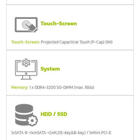
Touch-Screen
Touch-Screen:
Projected Capacitive Touch (P-Cap) (6H)
System
Memory:
1 x DDR4-3200 SO-DIMM (max. 16Go)
HDD / SSD
1xSATA III +1xmSATA +2xM.2(E-key&B-key) / 1xMini PCI-E