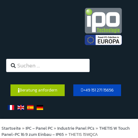
Beratung anfordern
+49 151 271 15656
Startseite
»
IPC – Panel PC
»
Industrie Panel PCs
»
THETIS W Touch
Panel-PC 16:9 zum Einbau – IP65
»
THETIS 15WQCA