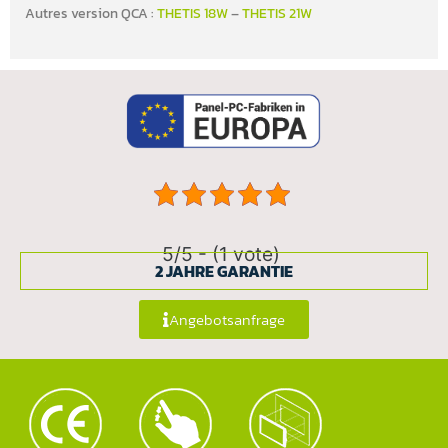
Autres version QCA :
THETIS 18W
–
THETIS 21W
5/5 - (1 vote)
2 JAHRE GARANTIE
Angebotsanfrage