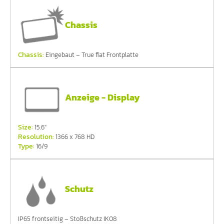
Chassis
Chassis:
Eingebaut – True flat Frontplatte
Anzeige - Display
Size:
15.6"
Resolution:
1366 x 768 HD
Type:
16/9
Schutz
IP65 frontseitig – Stoßschutz IK08