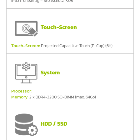
IP65 frontseitig – Stoßschutz IK08
Touch-Screen
Touch-Screen:
Projected Capacitive Touch (P-Cap) (6H)
System
Processor:
Memory:
2 x DDR4-3200 SO-DIMM (max. 64Go)
HDD / SSD