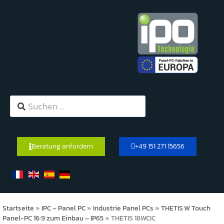
Beratung anfordern
+49 151 271 15656
Startseite
»
IPC – Panel PC
»
Industrie Panel PCs
»
THETIS W Touch
Panel-PC 16:9 zum Einbau – IP65
»
THETIS 18WCIC