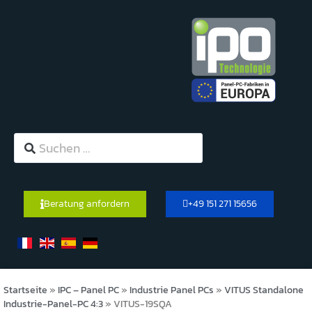
Beratung anfordern
+49 151 271 15656
Startseite
»
IPC – Panel PC
»
Industrie Panel PCs
»
VITUS Standalone
Industrie-Panel-PC 4:3
»
VITUS-19SQA