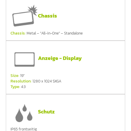
Chassis
Chassis:
Metal – "All-in-One" – Standalone
Anzeige - Display
Size:
19"
Resolution:
1280 x 1024 SXGA
Type:
4:3
Schutz
IP65 frontseitig