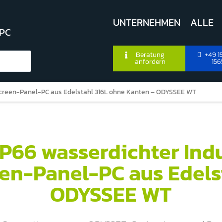
UNTERNEHMEN
ALLE
 PC
Beratung
+49 15
anfordern
156
screen-Panel-PC aus Edelstahl 316L ohne Kanten – ODYSSEE WT
IP66 wasserdichter Indu
en-Panel-PC aus Edelst
ODYSSEE WT