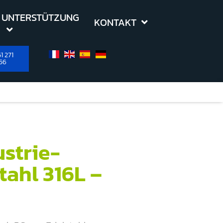
UNTERSTÜTZUNG
KONTAKT
1 271
56
strie-
ahl 316L –