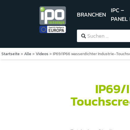
IPC –
BRANCHEN
PANEL
Startseite
»
Alle
»
Videos
»
IP69/IP66 wasserdichter Industrie-Touch
IP69/
Touchscre