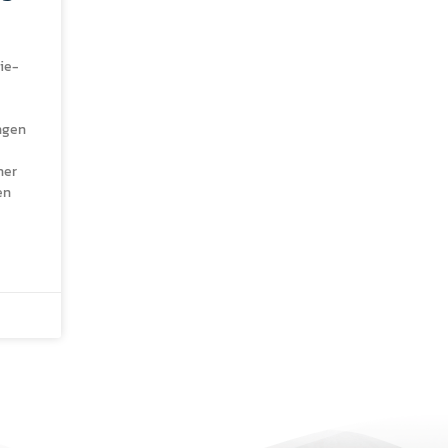
ie-
ngen
ner
en