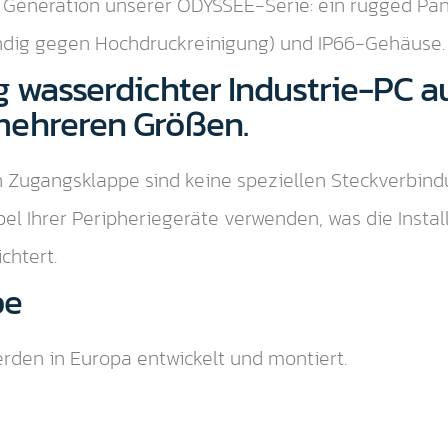
 Generation unserer ODYSSEE-Serie: ein rugged Pan
ändig gegen Hochdruckreinigung) und IP66-Gehäuse.
g wasserdichter Industrie-PC au
mehreren Größen.
 Zugangsklappe sind keine speziellen Steckverbindu
l Ihrer Peripheriegeräte verwenden, was die Instal
chtert.
pe
rden in Europa entwickelt und montiert.