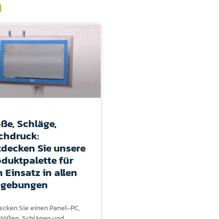
n
ße, Schläge,
chdruck:
tdecken Sie unsere
duktpalette für
 Einsatz in allen
gebungen
ecken Sie einen Panel-PC,
Stößen, Schlägen und