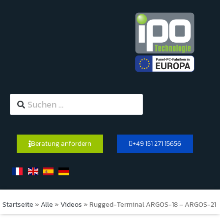
Beratung anfordern
+49 151 271 15656
Startseite
»
Alle
»
Videos
»
Rugged-Terminal ARGOS-18 – ARGOS-21